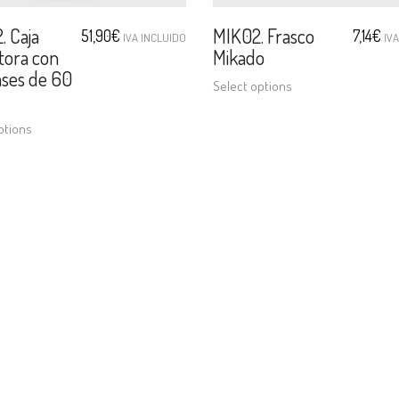
 Caja
MIK02. Frasco
51,90
€
7,14
€
IVA INCLUIDO
IV
tora con
Mikado
ases de 60
Select options
ptions
Productos
Gamas
C
Mikados
Ambientación
AR
Sachets
Perfumería
Ve
Ap
Perfumes de ambiente
Cosmética
0
Esencias ambiente
(B
Eau de Toilette
T.