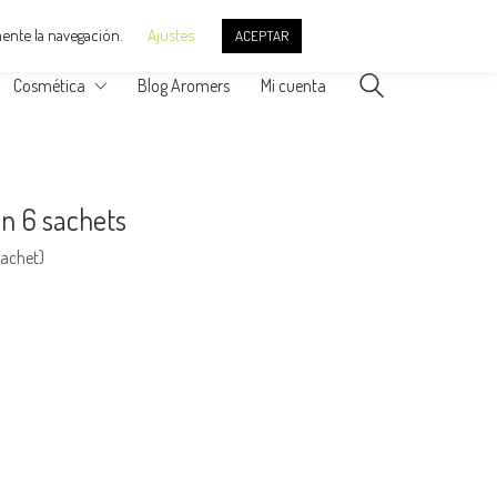
ente la navegación.
Ajustes
ACEPTAR
Cosmética
Blog Aromers
Mi cuenta
on 6 sachets
achet)