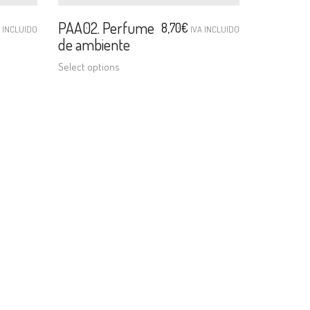
PAA02. Perfume
8,70
€
A INCLUIDO
IVA INCLUIDO
de ambiente
Select options
ontacto
OMERS, SL.
cindario Pins, 3.
artado de correos 59,
8310 Argentona
arcelona)
 +34 937 561 361