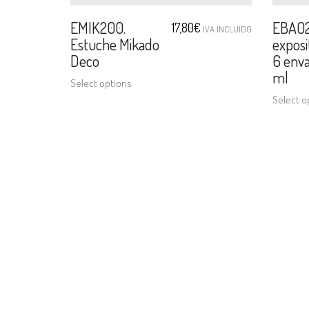
EMIK200.
EBA02.
17,80
€
IVA INCLUIDO
Estuche Mikado
exposi
Deco
6 env
ml
Select options
Select o
Mi cuenta
Información
Mi cuenta
Empresa
Iniciar sesión
Envíos y devoluciones
Mi carrito
Términos y condiciones
Contacto
Aviso legal