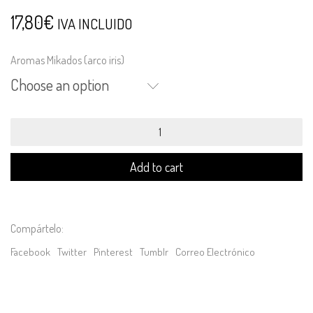
17,80
€
IVA INCLUIDO
Aromas Mikados (arco iris)
Choose an option
EMIK200.
Estuche
Mikado
Deco
Add to cart
quantity
Compártelo:
Facebook
Twitter
Pinterest
Tumblr
Correo Electrónico