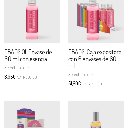
EBA02.01. Envase de
EBA02. Caja expositora
60 ml con esencia
con 6 envases de 60
ml
Select options
Select options
8,65
€
IVA INCLUIDO
51,90
€
IVA INCLUIDO