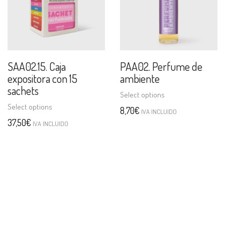
SAA02.15. Caja
PAA02. Perfume de
expositora con 15
ambiente
sachets
Select options
Select options
8,70
€
IVA INCLUIDO
37,50
€
IVA INCLUIDO