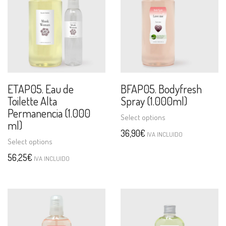
ETAP05. Eau de
BFAP05. Bodyfresh
Toilette Alta
Spray (1.000ml)
Permanencia (1.000
Select options
ml)
36,90
€
IVA INCLUIDO
Select options
56,25
€
IVA INCLUIDO