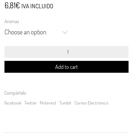
6,81
€
IVA INCLUIDO
Aromas
Choose an option
ETAP20.
Eau
de
Toilette
Add to cart
Alta
Permanencia
(20ml)
quantity
Compártelo:
Facebook
Twitter
Pinterest
Tumblr
Correo Electrónico