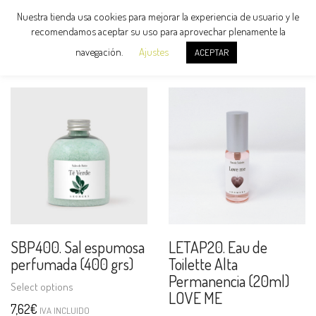
Nuestra tienda usa cookies para mejorar la experiencia de usuario y le
recomendamos aceptar su uso para aprovechar plenamente la
navegación.
Ajustes
ACEPTAR
SBP400. Sal espumosa
LETAP20. Eau de
perfumada (400 grs)
Toilette Alta
Permanencia (20ml)
Select options
LOVE ME
7,62
€
IVA INCLUIDO